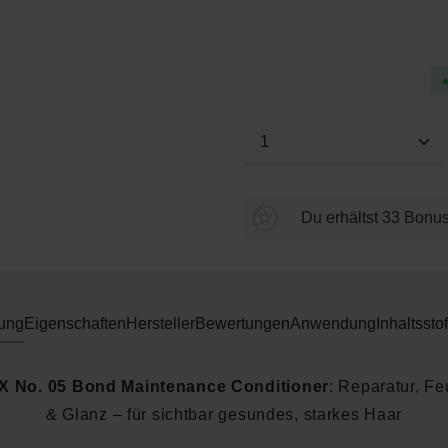
Durchschnittliche Bewertung
Produkt Anzahl: Gi
Du erhältst 33 Bonus
ung
Eigenschaften
Hersteller
Bewertungen
Anwendung
Inhaltsstof
 No. 05 Bond Maintenance Conditioner
: Reparatur, Fe
& Glanz – für sichtbar gesundes, starkes Haar