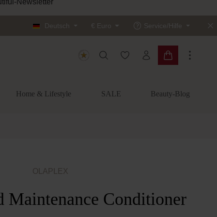
tiful-Newsletter
Deutsch
€
Euro
Service/Hilfe
Du hast 0 Produkte auf dem
Warenkorb enth
Home & Lifestyle
SALE
Beauty-Blog
OLAPLEX
 Maintenance Conditioner