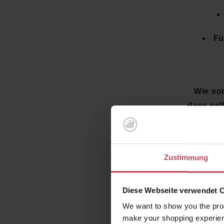
Fü
Wie so
dass sel
stärk
Techn
nachha
Zustimmung
Jetzt
Diese Webseite verwendet 
Beautif
We want to show you the prod
make your shopping experien