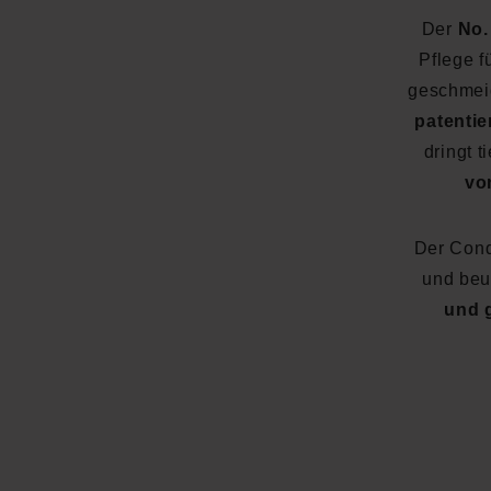
Der
No.
Pflege f
geschmei
patenti
dringt t
vo
Der Cond
und beu
und 