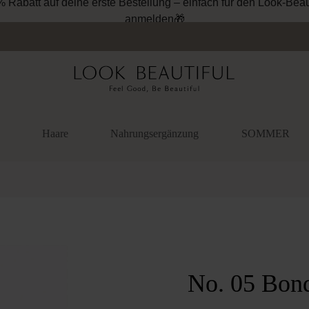
% Rabatt auf deine erste Bestellung – einfach für den Look-Beau
anmelden🎁
Haare
Nahrungsergänzung
SOMMER
überspringen
No. 05 Bond