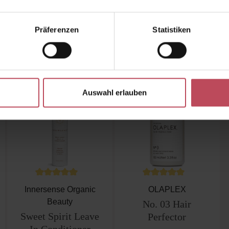
Präferenzen
Statistiken
kauften auch
Ähnliche Produkte
Kunden haben sich ebenfalls a
Auswahl erlauben
ewertung von 5 von 5 Sternen
Durchschnittliche Bewertung von 5 von 5 Sternen
Durchschnittliche Bewe
Innersense Organic
OLAPLEX
Beauty
No. 03 Hair
Sweet Spirit Leave
Perfector