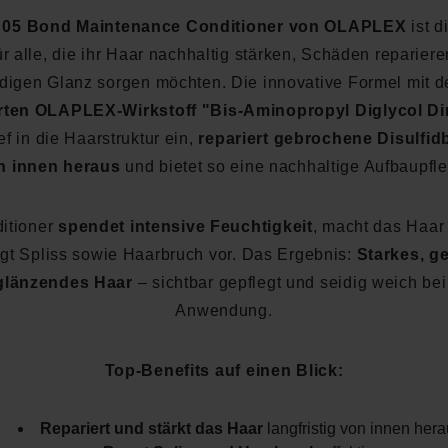
 05 Bond Maintenance Conditioner von OLAPLEX
ist d
ür alle, die ihr Haar nachhaltig stärken, Schäden repariere
digen Glanz sorgen möchten. Die innovative Formel mit 
erten OLAPLEX-Wirkstoff "Bis-Aminopropyl Diglycol Di
ief in die Haarstruktur ein,
repariert gebrochene Disulfi
n innen heraus
und bietet so eine nachhaltige Aufbaupfl
itioner
spendet intensive Feuchtigkeit
, macht das Haar 
gt Spliss sowie Haarbruch vor. Das Ergebnis:
Starkes, g
glänzendes Haar
– sichtbar gepflegt und seidig weich bei
Anwendung.
Top-Benefits auf einen Blick:
Repariert und stärkt das Haar
langfristig von innen her