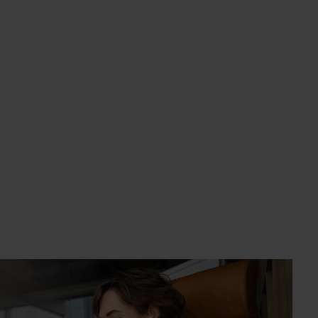
um die Anzahl zu erhöhen oder zu reduzie
e die Schaltflächen um die Anzahl zu erhö
ert ein oder benutze die Schaltflächen um
b den gewünschten Wert ein oder benutze d