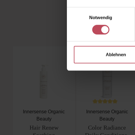
Einwilligungsauswahl
Notwendig
Kunden 
Produktgalerie überspringen
Ablehnen
Durchschnittliche B
Innersense Organic
Innersense Organic
Beauty
Beauty
Hair Renew
Color Radiance