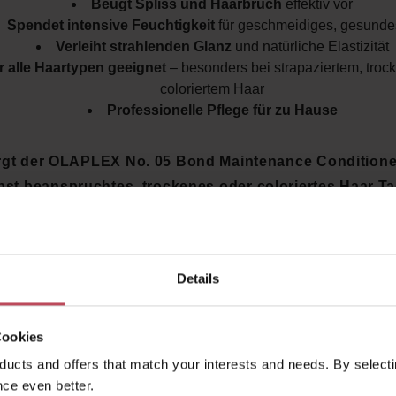
Beugt Spliss und Haarbruch
effektiv vor
Spendet intensive Feuchtigkeit
für geschmeidiges, gesunde
Verleiht strahlenden Glanz
und natürliche Elastizität
r alle Haartypen geeignet
– besonders bei strapaziertem, tro
coloriertem Haar
Professionelle Pflege für zu Hause
rgt der OLAPLEX No. 05 Bond Maintenance Conditioner
bst beanspruchtes, trockenes oder coloriertes Haar Ta
er, glänzender und gesünder wird?
Die einzigartige OL
ologie wirkt tief im Haar, repariert von innen heraus und s
ltig – für unwiderstehlich gepflegtes Haar mit jeder Anw
Details
 den OLAPLEX No. 05 Bond Maintenance Conditioner i
Cookies
ul Products Shop entdecken
und die Kraft gepflegter, g
Haare erleben!
ucts and offers that match your interests and needs. By selectin
ce even better.