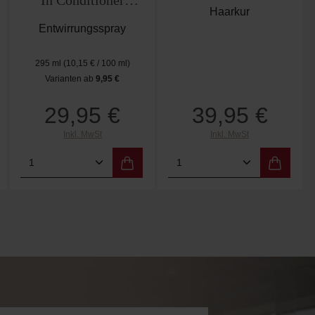
In Conditioner
Haarkur
295ml
Entwirrungsspray
295 ml
(10,15 € / 100 ml)
Varianten ab
9,95 €
Regulärer Preis:
29,95 €
39,95 €
Regulärer Preis:
Inkl. MwSt
Inkl. MwSt
 Wert ein oder benutze die Schaltflächen 
Gib den gewünschten Wert ein oder benutz
Produkt Anzahl: Gib den gewünschten W
Produkt Anzahl: Gi