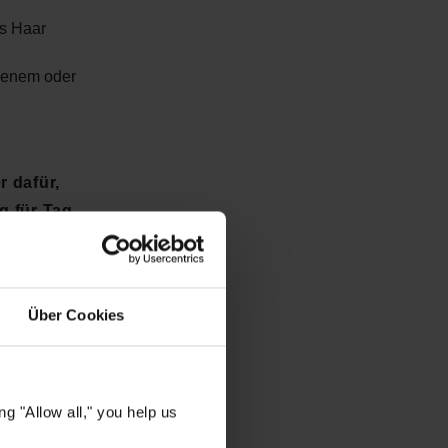
s Haar
ckenem oder
 dafür,
g für Tag
APLEX-
chützt
endung.
Über Cookies
m Look
länzender
g "Allow all," you help us