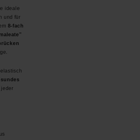
ie ideale
n und für
dem
8-fach
maleate”
dbrücken
ege.
elastisch
esundes
 jeder
aus