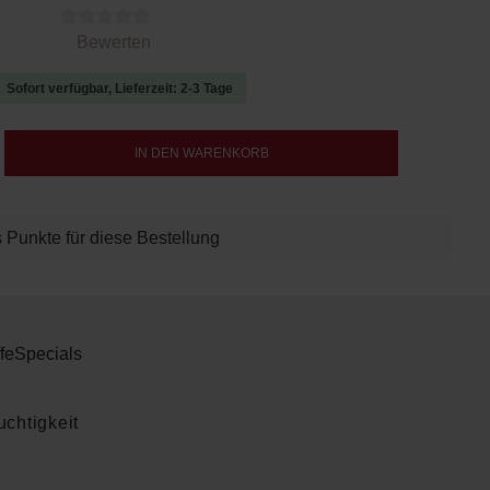
 von 0 von 5 Sternen
Bewerten
Sofort verfügbar, Lieferzeit: 2-3 Tage
b den gewünschten Wert ein oder benutze d
IN DEN WARENKORB
 Punkte für diese Bestellung
fe
Specials
uchtigkeit