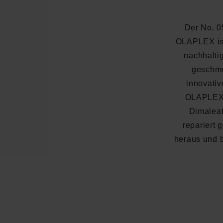
Der No. 0
OLAPLEX ist 
nachhalti
geschme
innovativ
OLAPLEX-W
Dimaleate
repariert 
heraus und b