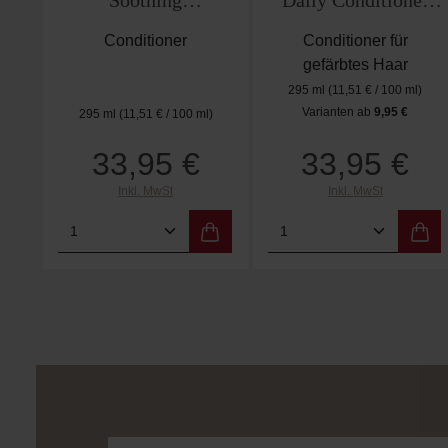
Soothing
Daily Conditioner
Conditioner
295ml
Conditioner
Conditioner für
gefärbtes Haar
295 ml
(11,51 € / 100 ml)
Varianten ab
9,95 €
295 ml
(11,51 € / 100 ml)
Regulärer Preis:
33,95 €
33,95 €
Regulärer Preis:
Inkl. MwSt
Inkl. MwSt
Produkt Anzahl: Gib den gewünschten
Produkt Anzahl: 