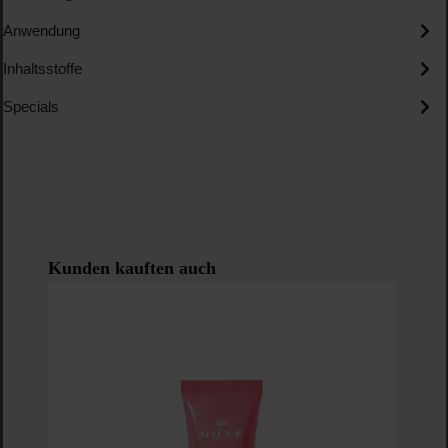
Anwendung
Inhaltsstoffe
Specials
Produktgalerie überspringen
Kunden kauften auch
Nu