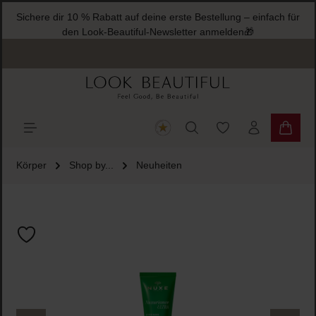
Sichere dir 10 % Rabatt auf deine erste Bestellung – einfach für
halt springen
den Look-Beautiful-Newsletter anmelden🎁
Du hast 0 Produkte
Warenk
Körper
Shop by...
Neuheiten
Bildergalerie überspringen