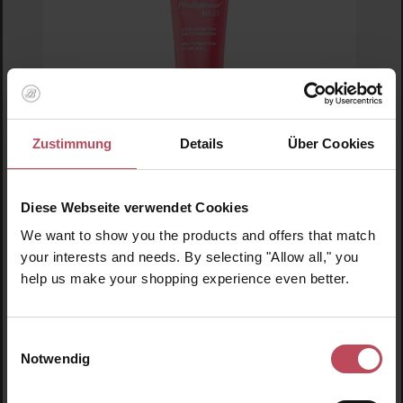
Zustimmung
Details
Über Cookies
Nuxe
PRODIGIEUSE BOOST Multi-Correction
Diese Webseite verwendet Cookies
Eye Balm Gel
We want to show you the products and offers that match
your interests and needs. By selecting "Allow all," you
Augencreme
help us make your shopping experience even better.
15 ml
(226,33 € / 100 ml)
33,95 €
Regulärer Preis:
Einwilligungsauswahl
Inkl. MwSt
Notwendig
Produkt Anzahl: Gib den gewünschten Wert ein o
Pro