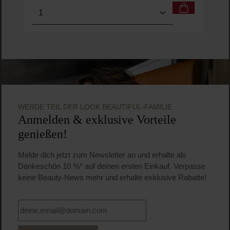
Produkt Anzahl: Gib den gewünschten Wert ein o
Pro
WERDE TEIL DER LOOK BEAUTIFUL-FAMILIE
Anmelden & exklusive Vorteile
genießen!
Melde dich jetzt zum Newsletter an und erhalte als
Dankeschön 10 %* auf deinen ersten Einkauf. Verpasse
keine Beauty-News mehr und erhalte exklusive Rabatte!