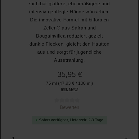
sichtbar glattere, ebenmäßigere und
intensiv gepflegte Hände wünschen.
Die innovative Formel mit bifloralen
Zellen® aus Safran und
Bougainvillea reduziert gezielt
dunkle Flecken, gleicht den Hautton
aus und sorgt für jugendliche
Ausstrahlung.
35,95 €
75 ml
(47,93 € / 100 ml)
Inkl. MwSt
Durchschnittliche Bewertung von 0 von 5 Sternen
Bewerten
Sofort verfügbar, Lieferzeit: 2-3 Tage
Produkt Anzahl: Gib den gewünschten Wert ein oder b