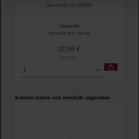
Sun Body Oil SPF30
Sonnenöl
150 ml
(15,30 € / 100 ml)
22,95 €
Regulärer Preis:
Inkl. MwSt
Produkt Anzahl: Gib den gewünschten Wert ein o
Pro
Produktgalerie überspringen
Kunden haben sich ebenfalls angesehen
PR