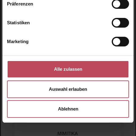
Präferenzen
Produktgalerie überspringen
Ähnliche Produkte
Statistiken
Neu
N
Marketing
Alle zulassen
Auswahl erlauben
Ablehnen
MIMITIKA