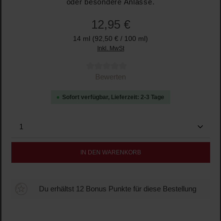
oder besondere Anlässe.
12,95 €
14 ml
(92,50 € / 100 ml)
Inkl. MwSt
Durchschnittliche Bewertung von 0 von 5 Sternen
Bewerten
Sofort verfügbar, Lieferzeit: 2-3 Tage
Produkt Anzahl: Gib den gewünschten Wert ein oder b
IN DEN WARENKORB
Du erhältst 12 Bonus Punkte für diese Bestellung