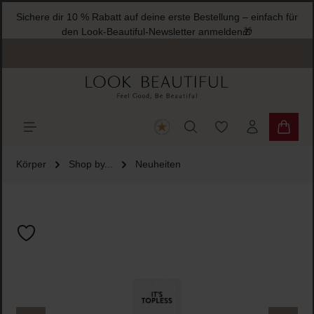
Sichere dir 10 % Rabatt auf deine erste Bestellung – einfach für
halt springen
den Look-Beautiful-Newsletter anmelden🎁
Du hast 0 Produkte
Warenk
Körper
Shop by...
Neuheiten
Bildergalerie überspringen