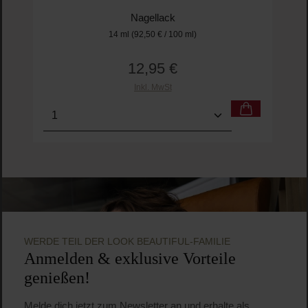
NAILS.INC
Treatment Better On Top Glaze
Nagellack
14 ml
(92,50 € / 100 ml)
12,95 €
Regulärer Preis:
Inkl. MwSt