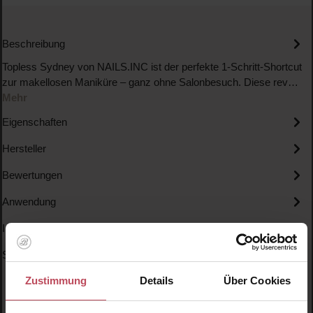
Beschreibung
Topless Sydney von NAILS.INC ist der perfekte 1-Schritt-Shortcut
zur makellosen Maniküre – ganz ohne Salonbesuch. Diese rev…
Mehr
Eigenschaften
Hersteller
Bewertungen
Anwendung
Inhaltsstoffe
Specials
Zustimmung
Details
Über Cookies