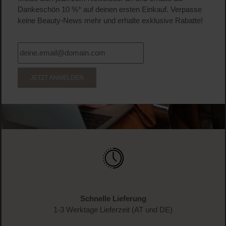
Produkt Anzahl: Gib den gewünschten Wert ein o
Pro
WERDE TEIL DER LOOK BEAUTIFUL-FAMILIE
Anmelden & exklusive Vorteile
genießen!
Melde dich jetzt zum Newsletter an und erhalte als
Dankeschön 10 %* auf deinen ersten Einkauf. Verpasse
keine Beauty-News mehr und erhalte exklusive Rabatte!