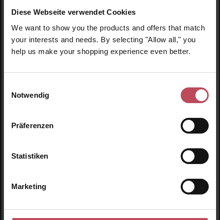
Diese Webseite verwendet Cookies
We want to show you the products and offers that match
Produktgalerie überspringen
Ähnliche Produkte
your interests and needs. By selecting "Allow all," you
help us make your shopping experience even better.
Neu
N
Einwilligungsauswahl
Notwendig
Präferenzen
Statistiken
Marketing