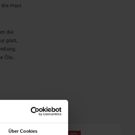
 die Haut
um die
t glatt,
andlung.
he Öle,
ngesehen
Über Cookies
-50
%