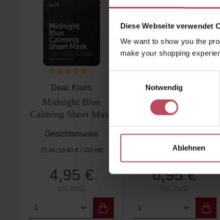
Diese Webseite verwendet 
We want to show you the prod
make your shopping experien
Einwilligungsauswahl
Durchschnittliche Bewertung von 5 von 5 Sternen
Notwendig
Dear, Klairs
Biodance
Midnight Blue
Hydro Cera-NOL
Calming Sheet Mask
Real Deep Mask
Gesichtsmaske
Gesichtsmaske
Ablehnen
25 ml
(19,80 € / 100 ml)
4,95 €
6,95 €
Regulärer Preis:
Regulärer Preis:
Inkl. MwSt
Inkl. MwSt
Produkt Anzahl: Gib den gewünschten
Produkt Anzahl: 