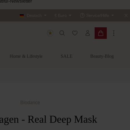
tiful-Newsletter
Deutsch
€
Euro
Service/Hilfe
Du hast 0 Produkte auf dem
Warenkorb enth
Home & Lifestyle
SALE
Beauty-Blog
Biodance
lagen - Real Deep Mask