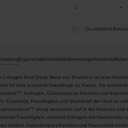
Produkt Anzahl: Gi
Du erhältst 6 Bonus 
chreibung
Eigenschaften
Hersteller
Bewertungen
Inhaltsstoffe
Spe
o-Collagen Real Deep Mask von Biodance ist eine hochw
ke für eine luxuriöse Hautpflege zu Hause. Sie kombinier
onsäure™, Kollagen, Galactomyces-Ferment und Niacina
it, Elastizität, Feuchtigkeit und Strahlkraft der Haut zu ve
yaluronsäure™ dringt besonders tief in die Haut ein und s
ltende Feuchtigkeit, während Kollagen die Hautstruktur s
nien mildert. Galactomyces-Ferment und Niacinamid verfe