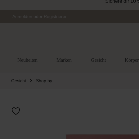
Sichere dir 10 
Zur Hauptnavigation springen
Anmelden
oder
Registrieren
Neuheiten
Marken
Gesicht
Körper
Gesicht
Shop by...
Bildergalerie 