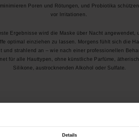
 minimieren Poren und Rötungen, und Probiotika schützen
vor Irritationen.
este Ergebnisse wird die Maske über Nacht angewendet, 
ffe optimal einziehen zu lassen. Morgens fühlt sich die Hau
ht und strahlend an – wie nach einer professionellen Beh
et für alle Hauttypen, ohne künstliche Parfüme, ätherisc
Silikone, austrocknenden Alkohol oder Sulfate.
kauften auch
Ähnliche Produkte
Kunden haben sich ebenfalls a
Details
-25
%