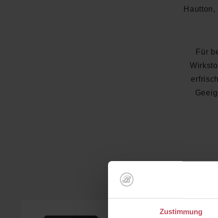
Hautton,
Für b
Wirksto
erfrisc
Geeign
Kunden 
Produktgalerie überspringen
Zustimmung