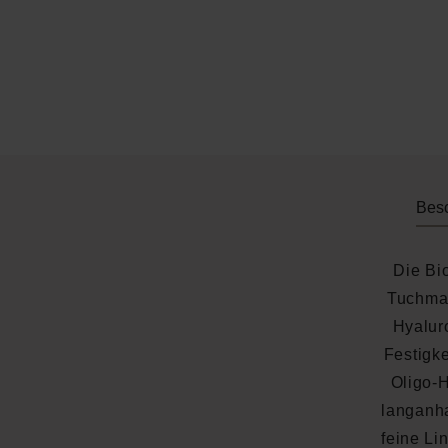
Bes
Die Bi
Tuchmas
Hyalur
Festigke
Oligo-H
langanha
feine Li