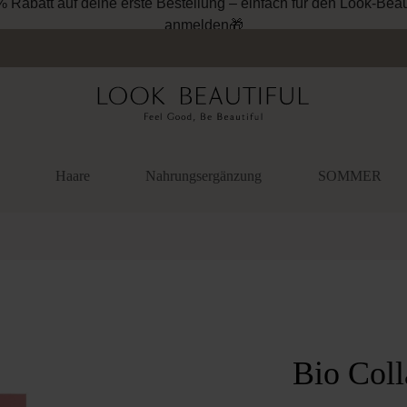
% Rabatt auf deine erste Bestellung – einfach für den Look-Beau
anmelden🎁
Haare
Nahrungsergänzung
SOMMER
überspringen
Bio Col