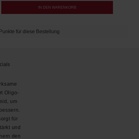
b den gewünschten Wert ein oder benutze d
IN DEN WARENKORB
Punkte für diese Bestellung
cials
irksame
t Oligo-
mid, um
rbessern.
orgt für
tärkt und
inern den