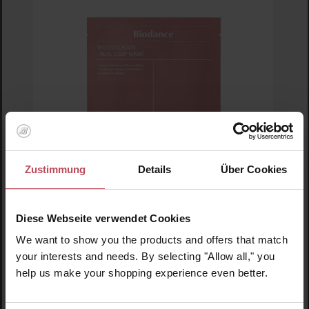
Ad
Zustimmung
Details
Über Cookies
Durchschnittliche Bewertung von 5 von 5 
Biodance
Diese Webseite verwendet Cookies
Bio Collagen - Real Deep Mask
We want to show you the products and offers that match
your interests and needs. By selecting "Allow all," you
Gesichtsmaske
help us make your shopping experience even better.