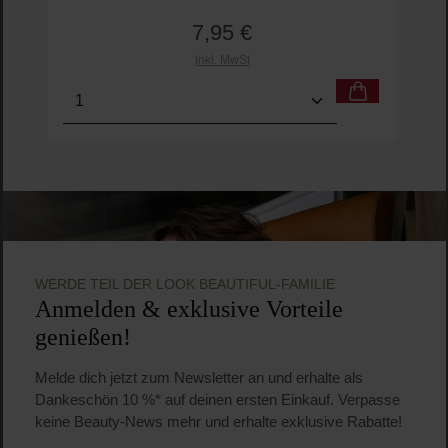
7,95 €
Regulärer Preis:
Inkl. MwSt
Produkt Anzahl: Gib den gewünschten Wert ein o
Pro
WERDE TEIL DER LOOK BEAUTIFUL-FAMILIE
Anmelden & exklusive Vorteile
genießen!
Melde dich jetzt zum Newsletter an und erhalte als
Dankeschön 10 %* auf deinen ersten Einkauf. Verpasse
keine Beauty-News mehr und erhalte exklusive Rabatte!