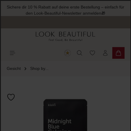
Sichere dir 10 % Rabatt auf deine erste Bestellung – einfach für
halt springen
den Look-Beautiful-Newsletter anmelden🎁
Du hast 0 Produkte
Warenk
Gesicht
Shop by...
Bildergalerie überspringen