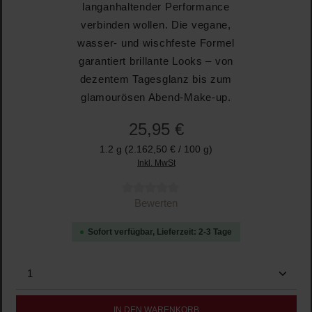
langanhaltender Performance
verbinden wollen. Die vegane,
wasser- und wischfeste Formel
garantiert brillante Looks – von
dezentem Tagesglanz bis zum
glamourösen Abend-Make-up.
25,95 €
1.2 g
(2.162,50 € / 100 g)
Inkl. MwSt
Durchschnittliche Bewertung von 0 von 5 Sternen
Bewerten
Sofort verfügbar, Lieferzeit: 2-3 Tage
Produkt Anzahl: Gib den gewünschten Wert ein oder b
IN DEN WARENKORB