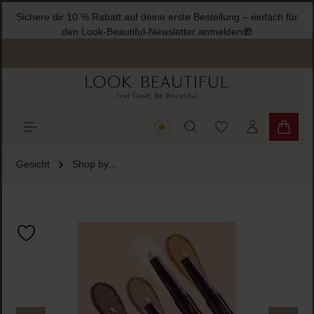
Sichere dir 10 % Rabatt auf deine erste Bestellung – einfach für
halt springen
den Look-Beautiful-Newsletter anmelden🎁
Du hast 0 Produkte
Warenk
Gesicht
Shop by...
Bildergalerie überspringen