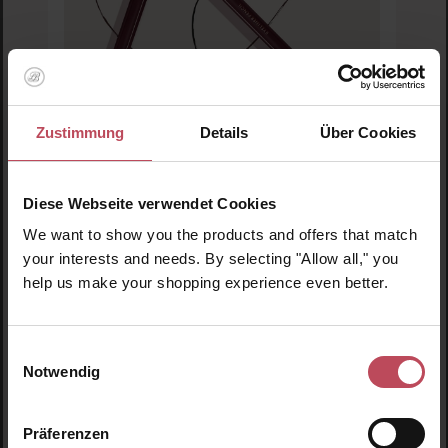
Zustimmung
Details
Über Cookies
Blinc
Ultra Longwear Eyeliner Pencil Brown
Diese Webseite verwendet Cookies
Eyeliner
We want to show you the products and offers that match
14.17 g
(133,73 € / 100 g)
your interests and needs. By selecting "Allow all," you
help us make your shopping experience even better.
18,95 €
Regulärer Preis:
Inkl. MwSt
Einwilligungsauswahl
Produkt Anzahl: Gib den gewünschten Wert ein o
Pro
Notwendig
Präferenzen