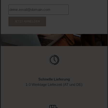
WERDE TEIL DER LOOK BEAUTIFUL-FAMILIE
Anmelden & exklusive Vorteile
genießen!
Melde dich jetzt zum Newsletter an und erhalte als
Dankeschön 10 %* auf deinen ersten Einkauf. Verpasse
keine Beauty-News mehr und erhalte exklusive Rabatte!
JETZT ANMELDEN