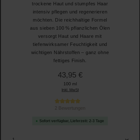
trockene Haut und stumpfes Haar
intensiv pflegen und regenerieren
möchten. Die reichhaltige Formel
aus sieben 100 % pflanzlichen Ölen
versorgt Haut und Haare mit
tiefenwirksamer Feuchtigkeit und
wichtigen Nährstoffen – ganz ohne
fettiges Finish.
43,95 €
100 ml
Inkl. MwSt
Durchschnittliche Bewertung von 5 von 5 Sternen
2 Bewertungen
Sofort verfügbar, Lieferzeit: 2-3 Tage
Produkt Anzahl: Gib den gewünschten Wert ein oder b