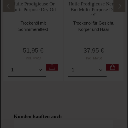
Durchschnittliche Bewertung von 5 von 5 Sternen
Durchschnittliche Bewe
Huile Prodigieuse Or
Huile Prodigieuse Neroli
Multi-Purpose Dry Oil
Bio Multi-Purpose Dry
Oil
Trockenöl mit
Trockenöl für Gesicht,
Schimmereffekt
Körper und Haar
51,95 €
37,95 €
Regulärer Preis:
Regulärer Preis:
Inkl. MwSt
Inkl. MwSt
Produkt Anzahl: Gib den gewünschten Wert ein oder 
Produkt Anzahl: Gib den g
Produktgalerie überspringen
Kunden kauften auch