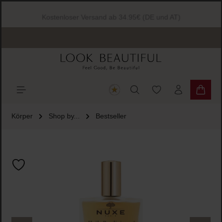
halt springen
Kostenloser Versand ab 34.95€ (DE und AT)
Du hast 0 Produkte
Warenk
Körper
Shop by...
Bestseller
Bildergalerie überspringen