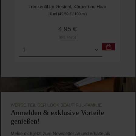
Trockenöl für Gesicht, Körper und Haar
10 ml
(49,50 € / 100 ml)
4,95 €
Regulärer Preis:
Inkl. MwSt
Produkt Anzahl: Gib den gewünschten Wert ein o
Pro
WERDE TEIL DER LOOK BEAUTIFUL-FAMILIE
Anmelden & exklusive Vorteile
genießen!
Melde dich jetzt zum Newsletter an und erhalte als