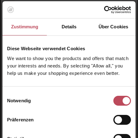
Zustimmung
Details
Über Cookies
Diese Webseite verwendet Cookies
We want to show you the products and offers that match
your interests and needs. By selecting "Allow all," you
help us make your shopping experience even better.
Einwilligungsauswahl
Durchschnittliche Bewertung von 5 von 5 
Notwendig
Mitchell and Peach
Flora No.1 Fine Radiance Face Oil 10ml
Präferenzen
Gesichtsöl
10 ml
(199,50 € / 100 ml)