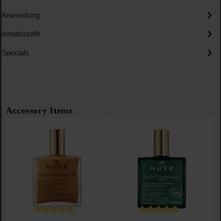
Anwendung
Inhaltsstoffe
Specials
Produktgalerie überspringen
Accessory Items