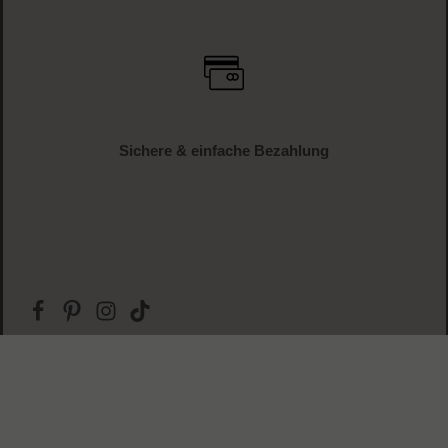
Sichere & einfache Bezahlung
Anfragezeiten:
Montag-Freitag 09-17 Uhr