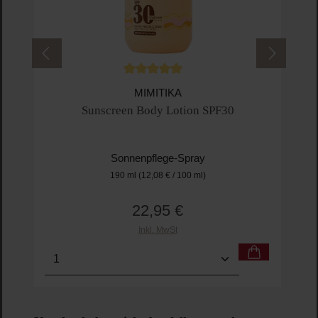
Durchschnittliche Bewertung von 5 von 5 
MIMITIKA
Sunscreen Body Lotion SPF30
Sonnenpflege-Spray
190 ml
(12,08 € / 100 ml)
22,95 €
Regulärer Preis:
Inkl. MwSt
Produkt Anzahl: Gib den gewünschten Wert ein o
Pro