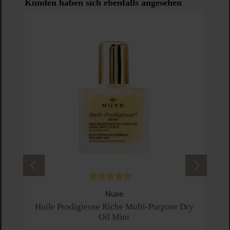
Produktgalerie überspringen
Kunden haben sich ebenfalls angesehen
Hu
Durchschnittliche Bewertung von 5 von 5 
Nuxe
Huile Prodigieuse Riche Multi-Purpose Dry
Oil Mini