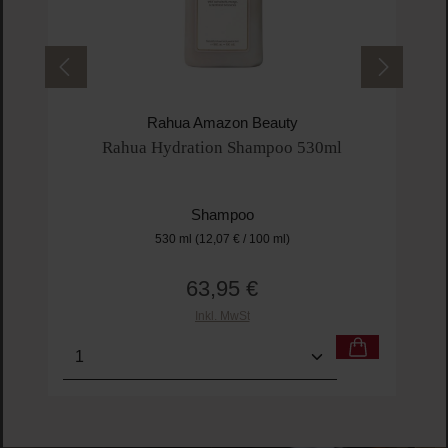
Rahua Amazon Beauty
Rahua Hydration Shampoo 530ml
Shampoo
530 ml
(12,07 € / 100 ml)
63,95 €
Regulärer Preis:
Inkl. MwSt
Produkt Anzahl: Gib den gewünschten Wert ein o
Pro