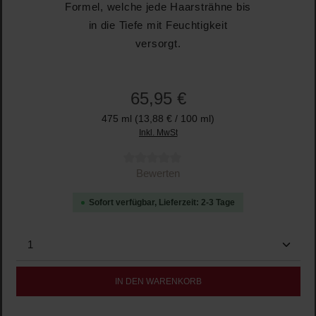
Formel, welche jede Haarsträhne bis
in die Tiefe mit Feuchtigkeit
versorgt.
65,95 €
475 ml
(13,88 € / 100 ml)
Inkl. MwSt
Durchschnittliche Bewertung von 0 von 5 Sternen
Bewerten
Sofort verfügbar, Lieferzeit: 2-3 Tage
Produkt Anzahl: Gib den gewünschten Wert ein oder b
IN DEN WARENKORB