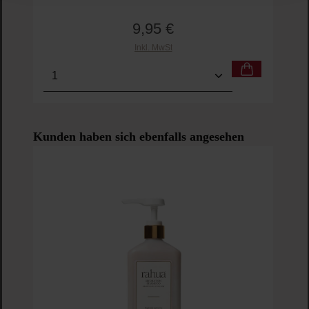
9,95 €
Regulärer Preis:
Inkl. MwSt
Produkt Anzahl: Gib den gewünschten Wert ein o
Pro
Produktgalerie überspringen
Kunden haben sich ebenfalls angesehen