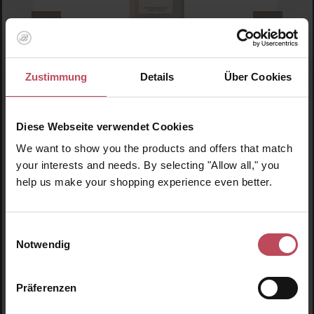
Rahua Amazon Beauty
Zustimmung
Details
Über Cookies
Rahua Hydration Shampoo 530ml
Diese Webseite verwendet Cookies
Shampoo
530 ml
(12,07 € / 100 ml)
We want to show you the products and offers that match
your interests and needs. By selecting "Allow all," you
63,95 €
Regulärer Preis:
help us make your shopping experience even better.
Inkl. MwSt
Produkt Anzahl: Gib den gewünschten Wert ein o
Pro
Einwilligungsauswahl
Notwendig
Präferenzen
Produktgalerie überspringen
Ähnliche Produkte