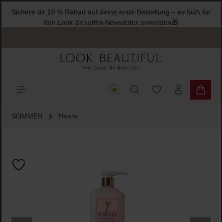
Sichere dir 10 % Rabatt auf deine erste Bestellung – einfach für
halt springen
den Look-Beautiful-Newsletter anmelden🎁
Du hast 0 Produkte
Warenk
SOMMER
Haare
Bildergalerie überspringen