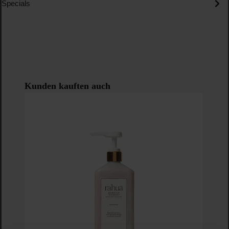
Specials
Produktgalerie überspringen
Kunden kauften auch