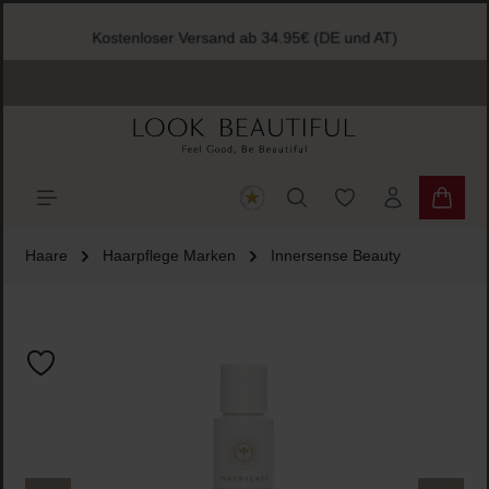
halt springen
Kostenloser Versand ab 34.95€ (DE und AT)
Du hast 0 Produkte
Warenk
Haare
Haarpflege Marken
Innersense Beauty
Bildergalerie überspringen