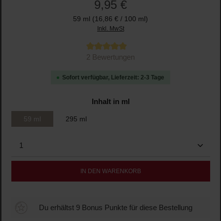
9,95 €
59 ml
(16,86 € / 100 ml)
Inkl. MwSt
Durchschnittliche Bewertung von 5 von 5 Sternen
2 Bewertungen
Sofort verfügbar, Lieferzeit: 2-3 Tage
auswählen
Inhalt in ml
59 ml
295 ml
Produkt Anzahl: Gib den gewünschten Wert ein oder b
IN DEN WARENKORB
Du erhältst 9 Bonus Punkte für diese Bestellung