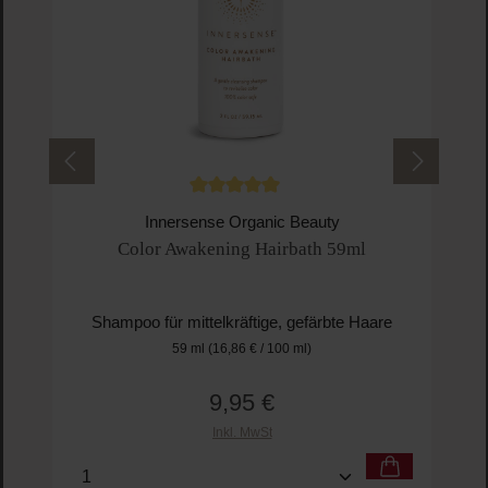
Durchschnittliche Bewertung von 5 von 5 
Innersense Organic Beauty
Color Awakening Hairbath 59ml
Shampoo für mittelkräftige, gefärbte Haare
59 ml
(16,86 € / 100 ml)
9,95 €
Regulärer Preis:
Inkl. MwSt
Produkt Anzahl: Gib den gewünschten Wert ein o
Pro