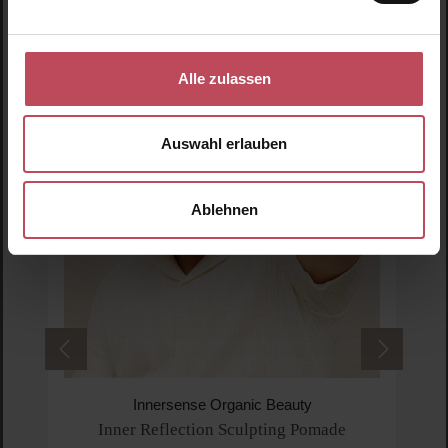
Produktgalerie überspringen
Ähnliche Produkte
Alle zulassen
Auswahl erlauben
Ablehnen
Innersense Organic Beauty
Inner Reflection Sculpting Pomade