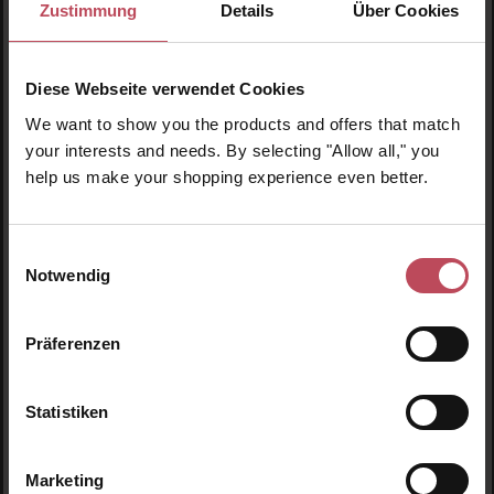
Zustimmung
Details
Über Cookies
Diese Webseite verwendet Cookies
We want to show you the products and offers that match
your interests and needs. By selecting "Allow all," you
Durchschnittliche Bewertung von 5 von 5 
Innersense Organic Beauty
help us make your shopping experience even better.
Sweet Spirit Leave In Conditioner 59ml
Einwilligungsauswahl
Notwendig
Leave In Conditioner
59 ml
(16,86 € / 100 ml)
Präferenzen
9,95 €
Regulärer Preis:
Inkl. MwSt
Statistiken
Produkt Anzahl: Gib den gewünschten Wert ein o
Pro
Marketing