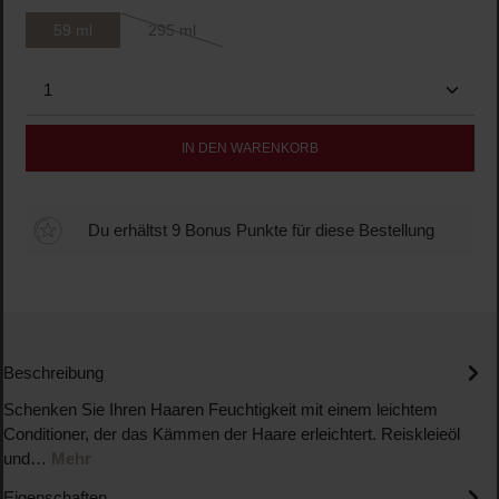
59 ml
295 ml
(Diese Option ist zurzeit nicht verfügbar.)
Produkt Anzahl: Gib den gewünschten Wert ein oder b
IN DEN WARENKORB
Du erhältst 9 Bonus Punkte für diese Bestellung
Beschreibung
Schenken Sie Ihren Haaren Feuchtigkeit mit einem leichtem
Conditioner, der das Kämmen der Haare erleichtert. Reiskleieöl
und…
Mehr
Eigenschaften