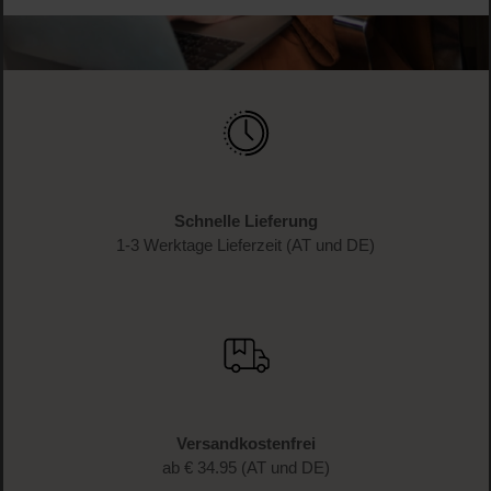
WERDE TEIL DER LOOK BEAUTIFUL-FAMILIE
Anmelden & exklusive Vorteile
genießen!
Melde dich jetzt zum Newsletter an und erhalte als
Dankeschön 10 %* auf deinen ersten Einkauf. Verpasse
keine Beauty-News mehr und erhalte exklusive Rabatte!
JETZT ANMELDEN