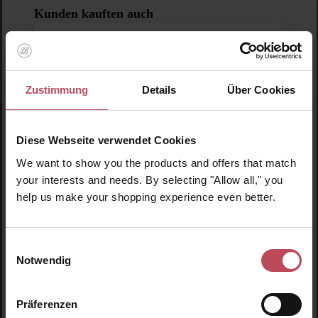
Produktgalerie überspringen
Kunden kauften auch
Zustimmung
Details
Über Cookies
Diese Webseite verwendet Cookies
We want to show you the products and offers that match
your interests and needs. By selecting "Allow all," you
help us make your shopping experience even better.
Einwilligungsauswahl
Notwendig
Durchschnittliche Bewertung von 5 von 5 
Innersense Organic Beauty
Pure Harmony Hairbath 59ml
Präferenzen