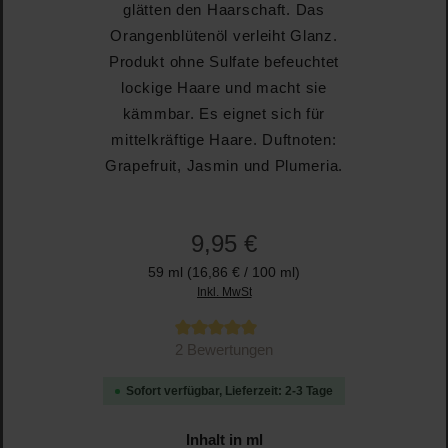
glätten den Haarschaft. Das
Orangenblütenöl verleiht Glanz.
Produkt ohne Sulfate befeuchtet
lockige Haare und macht sie
kämmbar. Es eignet sich für
mittelkräftige Haare. Duftnoten:
Grapefruit, Jasmin und Plumeria.
9,95 €
59 ml
(16,86 € / 100 ml)
Inkl. MwSt
Durchschnittliche Bewertung von 5 von 5 Sternen
2 Bewertungen
Sofort verfügbar, Lieferzeit: 2-3 Tage
auswählen
Inhalt in ml