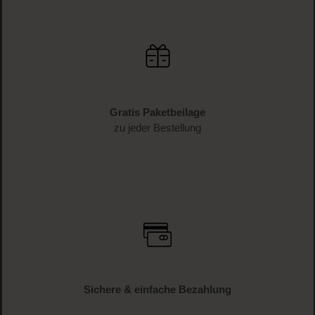
Schnelle Lieferung
1-3 Werktage Lieferzeit (AT und DE)
Versandkostenfrei
ab € 34.95 (AT und DE)