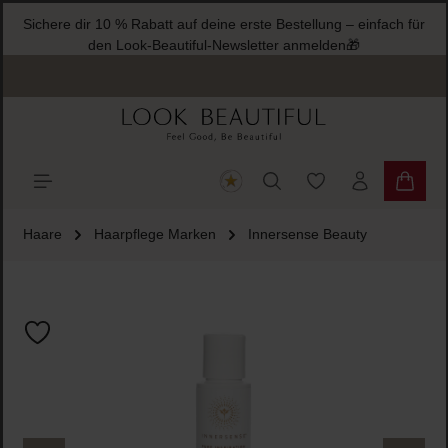
Sichere dir 10 % Rabat
halt springen
den Look-B
Du hast 0 Produkte
Warenk
Haare
Haarpflege Marken
Innersense Beauty
Bildergalerie überspringen