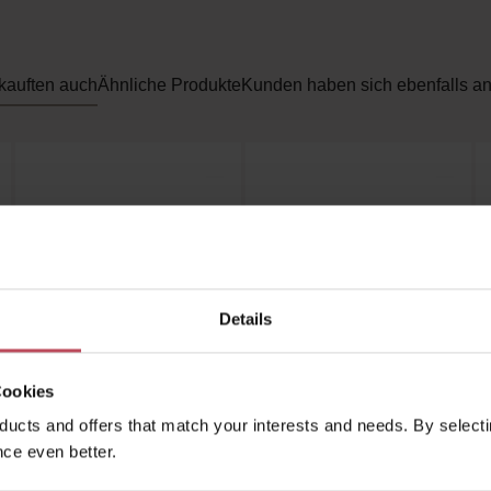
kauften auch
Ähnliche Produkte
Kunden haben sich ebenfalls a
Details
Eco by Sonya
Eco by Sonya
Cookies
Super Fruit Hydrator
Glory Cream
ucts and offers that match your interests and needs. By selectin
ce even better.
Gesichtscreme
Gesichtscreme