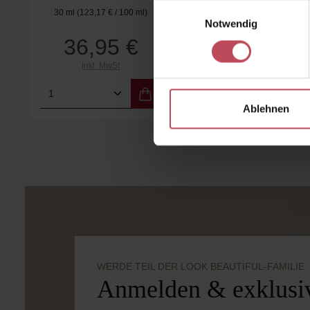
Einwilligungsauswahl
30 ml
(123,17 € / 100 ml)
200 ml
(12,98 € / 100 ml)
Notwendig
36,95 €
25,95 €
Regulärer Preis:
Regulärer Preis:
Inkl. MwSt
Inkl. MwSt
Produkt Anzahl: Gib den gewünschten
Produkt Anzahl: 
Ablehnen
WERDE TEIL DER LOOK BEAUTIFUL-FAMILIE
Anmelden & exklusiv