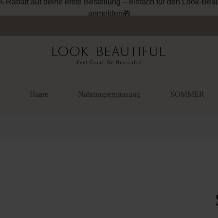
% Rabatt auf deine erste Bestellung – einfach für den Look-Beau
anmelden🎁
Haare
Nahrungsergänzung
SOMMER
überspringen