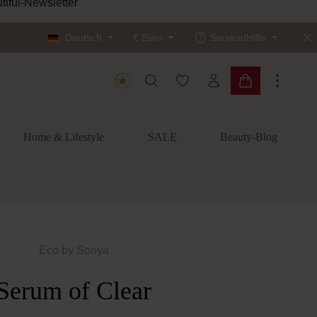
tiful-Newsletter
Deutsch
€
Euro
Service/Hilfe
Du hast 0 Produkte auf dem
Warenkorb enth
Home & Lifestyle
SALE
Beauty-Blog
Eco by Sonya
Serum of Clear