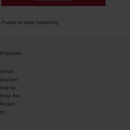
IN DEN WARENKORB
 Punkte für diese Bestellung
fe
Specials
chertes
sbrüchen
rgt für
diese frei
flecken
nt.