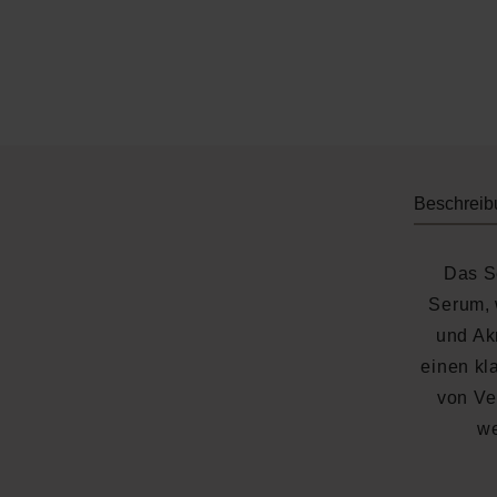
Beschreib
Das Se
Serum, 
und Ak
einen kla
von Ve
we