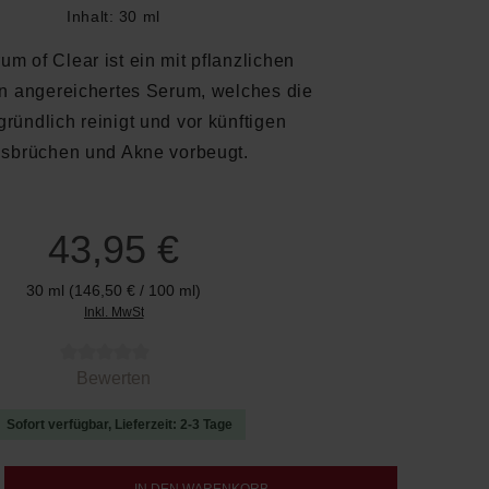
Inhalt:
30 ml
m of Clear ist ein mit pflanzlichen
en angereichertes Serum, welches die
ründlich reinigt und vor künftigen
sbrüchen und Akne vorbeugt.
43,95 €
30 ml
(146,50 € / 100 ml)
Inkl. MwSt
 von 0 von 5 Sternen
Bewerten
Sofort verfügbar, Lieferzeit: 2-3 Tage
b den gewünschten Wert ein oder benutze d