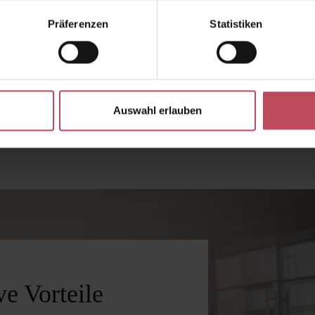
60 ml
(58,25 € / 100 ml)
50 ml
(121,90 € / 100 ml)
Präferenzen
Statistiken
34,95 €
60,95 €
Regulärer Preis:
Regulärer Preis:
Inkl. MwSt
Inkl. MwSt
 Wert ein oder benutze die Schaltflächen 
Gib den gewünschten Wert ein oder benutz
Produkt Anzahl: Gib den gewünschten W
Produkt Anzahl: Gi
Auswahl erlauben
e Vorteile