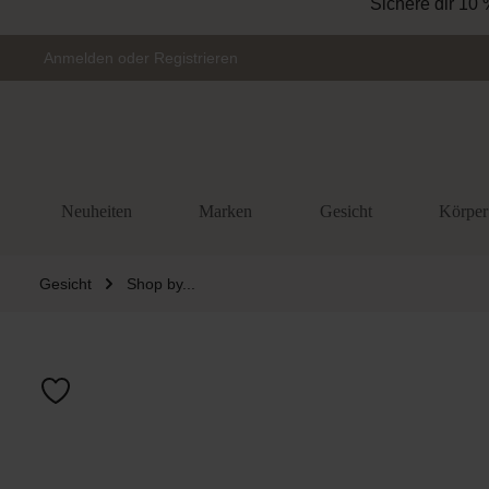
Sichere dir 10 
Zur Hauptnavigation springen
Anmelden
oder
Registrieren
Neuheiten
Marken
Gesicht
Körper
Gesicht
Shop by...
Bildergalerie 