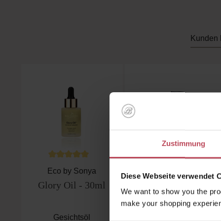
Kunden 
Produktgalerie überspringen
Zustimmung
Durchschnittliche Bewertung von 5 von 5 Sternen
Eco by Sonya
Eco by Sonya
Diese Webseite verwendet 
Glory Oil - 30ml
Super Citrus
We want to show you the prod
Cleanser
make your shopping experien
Gesichtsöl
Gesichtsreiniger