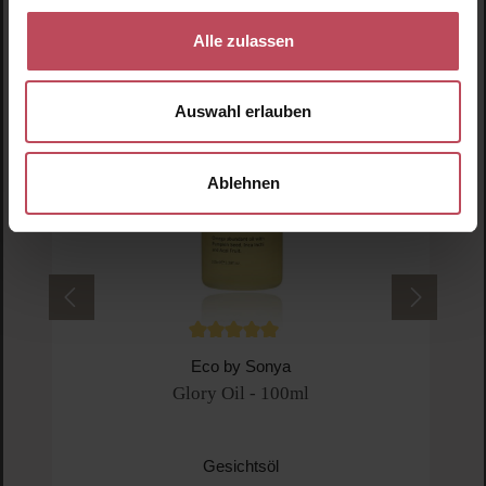
Neu
N
Alle zulassen
N
Auswahl erlauben
Ablehnen
NUDESTIX
NUDIES Blush Stick – Picante
Blush