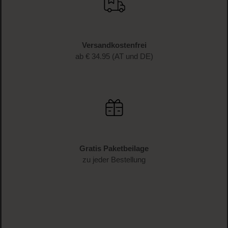
WERDE TEIL DER LOOK BEAUTIFUL-FAMILIE
Anmelden & exklusive Vorteile
genießen!
Melde dich jetzt zum Newsletter an und erhalte als
Dankeschön 10 %* auf deinen ersten Einkauf. Verpasse
keine Beauty-News mehr und erhalte exklusive Rabatte!
JETZT ANMELDEN