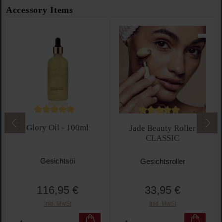
Produktgalerie überspringen
Accessory Items
Durchschnittliche Bewertung von 5 von 5 Sternen
Durchschnittliche Bewe
Glory Oil - 100ml
Jade Beauty Roller
CLASSIC
Gesichtsöl
Gesichtsroller
116,95 €
33,95 €
Regulärer Preis:
Regulärer Preis:
Inkl. MwSt
Inkl. MwSt
Produkt Anzahl: Gib den gewünschten Wert ein oder 
Produkt Anzahl: Gib den g