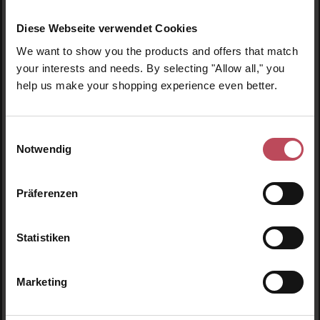
Diese Webseite verwendet Cookies
We want to show you the products and offers that match
Eco by Sonya
your interests and needs. By selecting "Allow all," you
Serum of Clear
help us make your shopping experience even better.
Gesichtsserum
Einwilligungsauswahl
Notwendig
30 ml
(146,50 € / 100 ml)
43,95 €
Regulärer Preis:
Präferenzen
Inkl. MwSt
Produkt Anzahl: Gib den gewünschten Wert ein o
Statistiken
Marketing
Produktgalerie überspringen
Ähnliche Produkte