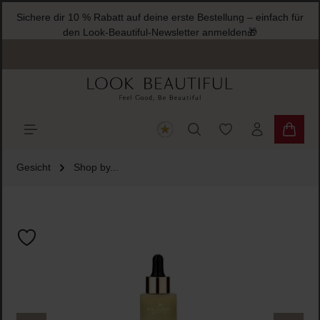
Sichere dir 10 % Rabatt auf deine erste Bestellung – einfach für
halt springen
den Look-Beautiful-Newsletter anmelden🎁
Du hast 0 Produkte
Warenk
Gesicht
Shop by...
Bildergalerie überspringen