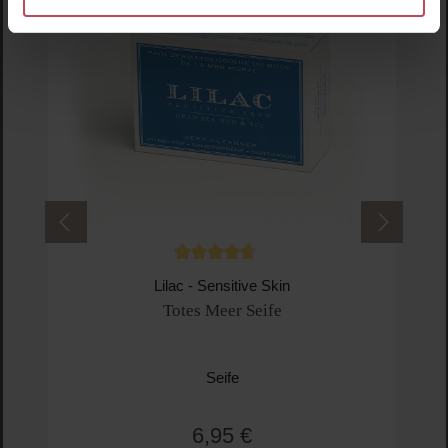
Durchschnittliche Bewertung von 4.8 von 
Lilac - Sensitive Skin
Totes Meer Seife
Seife
6,95 €
Regulärer Preis: