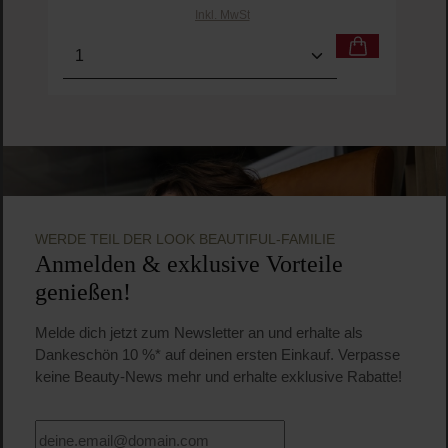
Inkl. MwSt
Produkt Anzahl: Gib den gewünschten Wert ein o
Pro
WERDE TEIL DER LOOK BEAUTIFUL-FAMILIE
Anmelden & exklusive Vorteile
genießen!
Melde dich jetzt zum Newsletter an und erhalte als
Dankeschön 10 %* auf deinen ersten Einkauf. Verpasse
keine Beauty-News mehr und erhalte exklusive Rabatte!