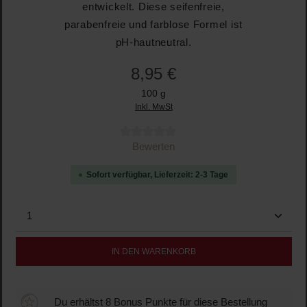
entwickelt. Diese seifenfreie,
parabenfreie und farblose Formel ist
pH-hautneutral.
8,95 €
100 g
Inkl. MwSt
Durchschnittliche Bewertung von 0 von 5 Sternen
Bewerten
Sofort verfügbar, Lieferzeit: 2-3 Tage
Produkt Anzahl: Gib den gewünschten Wert ein oder b
IN DEN WARENKORB
Du erhältst 8 Bonus Punkte für diese Bestellung