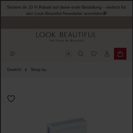
Sichere dir 10 % Rabatt auf deine erste Bestellung – einfach für
halt springen
den Look-Beautiful-Newsletter anmelden🎁
Du hast 0 Produkte
Warenk
Gesicht
Shop by...
Bildergalerie überspringen