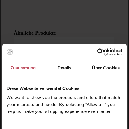
Produktgalerie überspringen
Ähnliche Produkte
Neu
N
N
Zustimmung
Details
Über Cookies
Diese Webseite verwendet Cookies
We want to show you the products and offers that match
your interests and needs. By selecting "Allow all," you
help us make your shopping experience even better.