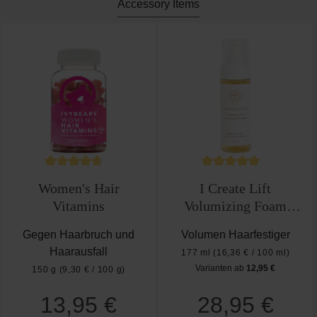
Accessory Items
nen
ewertung von 5 von 5 Sternen
Durchschnittliche Bewertung von 4.6 von 5 Stern
Durchschnittliche Be
Women's Hair
I Create Lift
Vitamins
Volumizing Foam
177ml
Gegen Haarbruch und
Volumen Haarfestiger
Haarausfall
177 ml
(16,36 € / 100 ml)
Varianten ab
12,95 €
150 g
(9,30 € / 100 g)
Regulärer Preis:
13,95 €
28,95 €
Regulärer Preis: