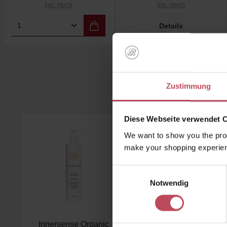
Inkl. MwSt
Inkl. MwSt
Produkt Anzahl: Gib den gewünschten We
Details
Zustimmung
Kunden 
Diese Webseite verwendet 
Produktgalerie überspringen
-15
%
We want to show you the prod
make your shopping experien
Einwilligungsauswahl
Notwendig
Durchschnittliche B
Innersense Organic
Innersense Organic