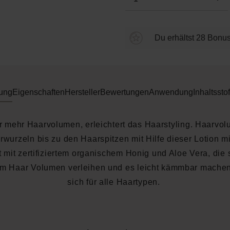
Du erhältst 28 Bonus
ung
Eigenschaften
Hersteller
Bewertungen
Anwendung
Inhaltsstof
ür mehr Haarvolumen, erleichtert das Haarstyling. Haarvo
wurzeln bis zu den Haarspitzen mit Hilfe dieser Lotion mit
t mit zertifiziertem organischem Honig und Aloe Vera, die 
m Haar Volumen verleihen und es leicht kämmbar machen
sich für alle Haartypen.