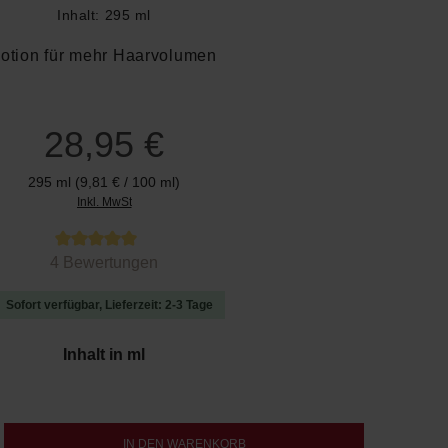
Inhalt:
295 ml
otion für mehr Haarvolumen
28,95 €
295 ml
(9,81 € / 100 ml)
Inkl. MwSt
 von 5 von 5 Sternen
4 Bewertungen
Sofort verfügbar, Lieferzeit: 2-3 Tage
auswählen
Inhalt in ml
b den gewünschten Wert ein oder benutze d
IN DEN WARENKORB