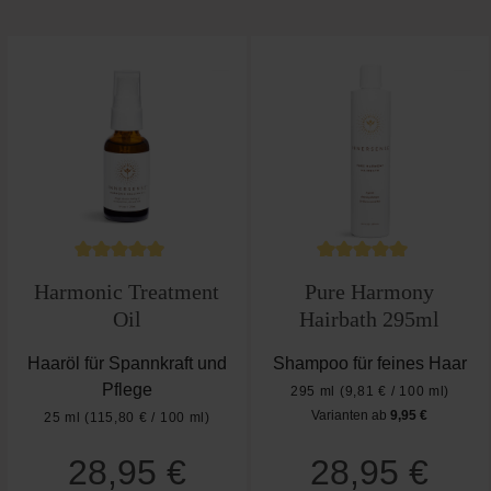
Produktgalerie überspringen
Durchschnittliche Bewertung von 4.8 von 5 Ster
Durchschnittliche B
Harmonic Treatment
Pure Harmony
Oil
Hairbath 295ml
Haaröl für Spannkraft und
Shampoo für feines Haar
Pflege
295 ml
(9,81 € / 100 ml)
Varianten ab
9,95 €
25 ml
(115,80 € / 100 ml)
Regulärer Preis:
28,95 €
28,95 €
Regulärer Preis: