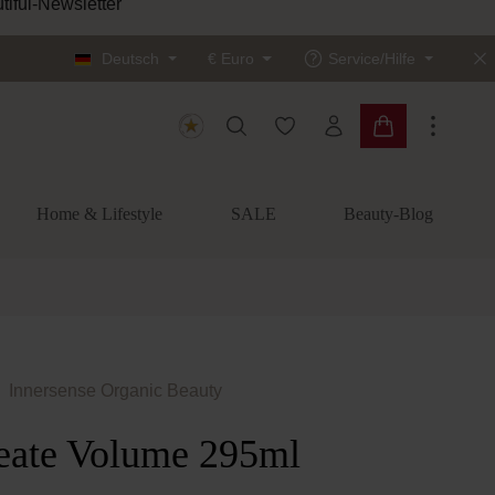
Sichere dir 10 % Rabatt auf dein
Deutsch
€
Euro
Service/Hilfe
Du hast 0 Produkte auf dem
Warenkorb enth
Home & Lifestyle
SALE
Beauty-Blog
Innersense Organic Beauty
reate Volume 295ml