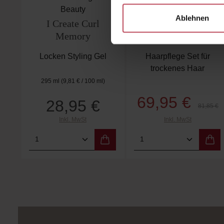
Beauty
Beauty
Ablehnen
I Create Curl
Hydrate Trio
Memory
Locken Styling Gel
Haarpflege Set für
trockenes Haar
295 ml
(9,81 € / 100 ml)
69,95 €
28,95 €
Verkaufspreis:
Regulärer
Regulärer Preis:
81,85 €
Inkl. MwSt
Inkl. MwSt
Produkt Anzahl: Gib den gewünschten
Produkt Anzahl: 