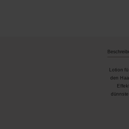
Beschreib
Lotion f
den Haar
Effek
dünnste