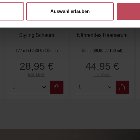
Beauty
Beauty
Auswahl erlauben
I Create Definition
I Create Shine
Styling Foam
Styling Schaum
Nährendes Haarserum
177 ml
(16,36 € / 100 ml)
50 ml
(89,90 € / 100 ml)
28,95 €
44,95 €
 Preis:
Regulärer Preis:
Regulärer Preis:
Inkl. MwSt
Inkl. MwSt
 Wert ein oder benutze die Schaltflächen 
Gib den gewünschten Wert ein oder benutz
Produkt Anzahl: Gib den gewünschten W
Produkt Anzahl: Gi